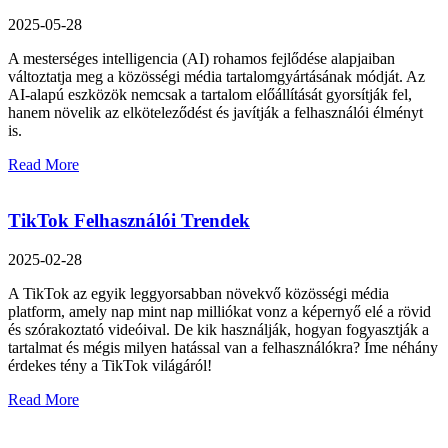
2025-05-28
A mesterséges intelligencia (AI) rohamos fejlődése alapjaiban
változtatja meg a közösségi média tartalomgyártásának módját. Az
AI-alapú eszközök nemcsak a tartalom előállítását gyorsítják fel,
hanem növelik az elköteleződést és javítják a felhasználói élményt
is.
Read More
TikTok Felhasználói Trendek
2025-02-28
A TikTok az egyik leggyorsabban növekvő közösségi média
platform, amely nap mint nap milliókat vonz a képernyő elé a rövid
és szórakoztató videóival. De kik használják, hogyan fogyasztják a
tartalmat és mégis milyen hatással van a felhasználókra? Íme néhány
érdekes tény a TikTok világáról!
Read More