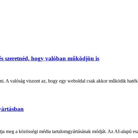
 és szeretnéd, hogy valóban működjön is
őlni. A valóság viszont az, hogy egy weboldal csak akkor működik haté
gyártásban
atja meg a közösségi média tartalomgyártásának módját. Az AI-alapú esz