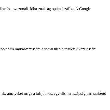
se és a szezonális kihasználtság optimalizálása. A Google
daluk karbantartásáért, a social media felületek kezeléséért,
k, amelyeket maga a tulajdonos, egy elismert szépségipari szakértő