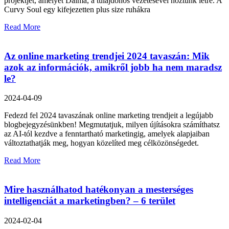
projektjét, amelyet Dalma, a tulajdonos vezetésével hoztunk létre. A
Curvy Soul egy kifejezetten plus size ruhákra
Read More
Az online marketing trendjei 2024 tavaszán: Mik
azok az információk, amikről jobb ha nem maradsz
le?
2024-04-09
Fedezd fel 2024 tavaszának online marketing trendjeit a legújabb
blogbejegyzésünkben! Megmutatjuk, milyen újításokra számíthatsz
az AI-tól kezdve a fenntartható marketingig, amelyek alapjaiban
változtathatják meg, hogyan közelíted meg célközönségedet.
Read More
Mire használhatod hatékonyan a mesterséges
intelligenciát a marketingben? – 6 terület
2024-02-04