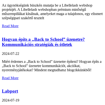
Az ügynökségünk büszkén mutatja be a Libellelash webshop
projektjét. A Libellelash webshopban prémium minőségű
műszempillákat kínálnak, amelyeket maga a tulajdonos, egy elismert
szépségipari szakértő tesztelt
Read More
Hogyan építs a „Back to School” üzenetre?
Kommunikációs stratégiák és ötletek
2024-07-22
Miért érdemes a „Back to School” üzenetre építeni? Hogyan építs a
„Back to School” üzenetre kommunikációt, akciókat,
nyereményjátékokat? Mindent megtudhatsz blogcikkünkből!
Read More
Labport
2024-07-19