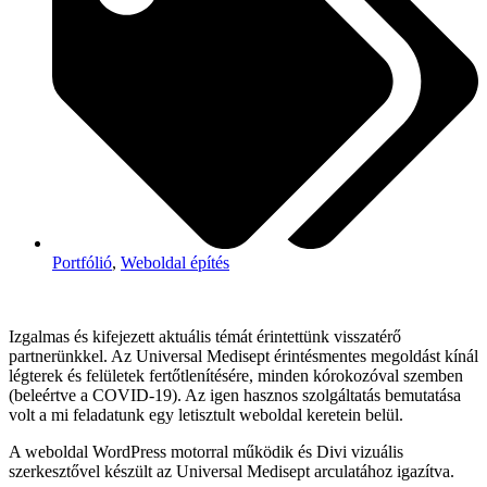
Portfólió
,
Weboldal építés
Izgalmas és kifejezett aktuális témát érintettünk visszatérő
partnerünkkel. Az Universal Medisept érintésmentes megoldást kínál
légterek és felületek fertőtlenítésére, minden kórokozóval szemben
(beleértve a COVID-19). Az igen hasznos szolgáltatás bemutatása
volt a mi feladatunk egy letisztult weboldal keretein belül.
A weboldal WordPress motorral működik és Divi vizuális
szerkesztővel készült az Universal Medisept arculatához igazítva.